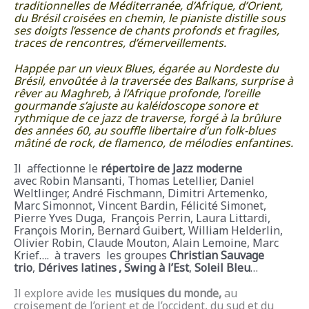
traditionnelles de Méditerranée, d’Afrique, d’Orient,
du Brésil croisées en chemin, le pianiste distille sous
ses doigts l’essence de chants profonds et fragiles,
traces de rencontres, d’émerveillements.
Happée par un vieux Blues, égarée au Nordeste du
Brésil, envoûtée à la traversée des Balkans, surprise à
rêver au Maghreb, à l’Afrique profonde, l’oreille
gourmande s’ajuste au kaléidoscope sonore et
rythmique de ce jazz de traverse, forgé à la brûlure
des années 60, au souffle libertaire d’un folk-blues
mâtiné de rock, de flamenco, de mélodies enfantines.
Il affectionne le
répertoire de Jazz moderne
avec Robin Mansanti, Thomas Letellier, Daniel
Weltlinger, André Fischmann, Dimitri Artemenko,
Marc Simonnot, Vincent Bardin, Félicité Simonet,
Pierre Yves Duga, François Perrin, Laura Littardi,
François Morin, Bernard Guibert, William Helderlin,
Olivier Robin, Claude Mouton, Alain Lemoine, Marc
Krief…. à travers
les groupes
Christian Sauvage
trio
,
Dérives latines
, Swing à l’Est
,
Soleil Bleu
…
Il explore avide les
musiques du monde,
au
croisement de l’orient et de l’occident, du sud et du