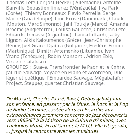
Thomas Letellier, Jost Hecker ( Allemagne), Antoine
Banville, Sébastien Jimenez (Vénézuéla), Jiya Park
(Corée) Thierry Bonneaux, Flavio Perrella, Serge
Marne (Guadeloupe), Line Kruse (Danemark), Claude
Mouton, Marc Simonnot, Jalil Toukja (Maroc), Amanda
Broome (Angleterre) , Louisa Baileche, Christian Lété,
Eduardo Tomassi (Argentine) , Laura Littardi, Jacky
Lignon, Alkis Kaloumenos (Grèce) , Jean-Christophe
Béney, Joël Grare, Djaīma (Bulgarie), Frédéric Firmin
(Martinique), Dimitri Artemenko (Lituanie), Ivan
Vrana (Tchéquie) , Robin Mansanti, Adrien Eble,
Vincent Catalescu…
GROUPES
:
Suave, Transfrontier, le Paon et le Cobra,
J’ai l’île Sauvage, Voyage en Piano et Accordéon, Duo
léger et poétique, l’Embardée Sauvage
,
Mégabalafon
Project, Steppes, quartet Christian Sauvage.
De Mozart, Chopin, Fauré, Ravel, Debussy baignant
son enfance, en passant par le Blues, le Rock et la Pop
de Radio Caroline, captée alors en Picardie, aux
extraordinaires premiers concerts de jazz découverts
vers 1965/67 à la Maison de la Culture d’Amiens, avec
Thelonius Monk, Errol Garner, le M.J.Q. Ella Fitzgerald,
… jusqu’à la rencontre avec les musiques