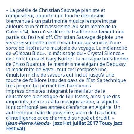
« La poésie de Christian Sauvage pianiste et
compositeur, apporte une touche d’exotisme
bienvenue à un patrimoine musical empreint par
ailleurs d’un fort classicisme. Au sein même de la
Galerie14, lieu où se déroule traditionnellement une
partie du festival off, Christian Sauvage déploie une
verve essentiellement romantique au service d’une
sorte de littérature musicale du voyage. La mélancolie
de «Oiseau Bleu», le métissage du « Crystal Silence »
de Chick Corea et Gary Burton, la musique brésilienne
de Chico Buarque, le maniérisme élégant de Debussy,
la modernité de Ravel, tout ceci compose une
émulsion riche de saveurs qui inclut jusqu’à une
touche de folklore issu des pays de l’Est. Sa technique
très propre lui permet des harmonies
impressionnistes intégrant le meilleur de la
délicatesse pianistique de Bill Evans, ainsi que des
emprunts judicieux à la musique arabe, à laquelle
l’ont confronté ses années d’enfance en Algérie. Un
authentique bain de jouvence, plein de fraicheur,
d’intelligence et de charme distingué et érudit. »
(
Jean-Pierre Alenda-
Jazz Hot juillet 2017 Toucy Jazz
Festival)