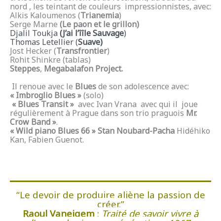
nord , les teintant de couleurs impressionnistes, avec:
Alkis Kaloumenos (
Trianemia
)
Serge Marne
(Le paon et le grillon)
Djalil Toukja
(J’ai l’îîle Sauvage
)
Thomas Letellier (
Suave)
Jost Hecker (
Transfrontier
)
Rohit Shinkre (tablas)
Steppes
,
Megabalafon Project.
Il renoue avec le
Blues
de son adolescence avec:
« Imbroglio Blues »
(solo)
« Blues Transit »
avec Ivan Vrana avec qui il joue
régulièrement à Prague dans son trio praguois
Mr.
Crow Band »
.
« Wild piano Blues 66 » Stan Noubard-Pacha
Hidéhiko
Kan, Fabien Guenot.
“Le devoir de produire aliène la passion de
créer.”
Raoul Vaneigem
:
Traité de savoir vivre à