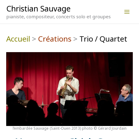
Aller
Christian Sauvage
au
contenu
pianiste, compositeur, concerts solo et groupes
Accueil
>
Créations
>
Trio / Quartet
l’embardée Sauvage (Saint-Ouen 2013) photo © Gérard Jourdain