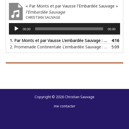
« Par Monts et par Vausse l'Embardée Sauvage »
l'Embardée Sauvage
CHRISTIAN SAUVAGE
Lecteur
00:00
00:00
audio
1. Par Monts et par Vausse L'embardée Sauvage : Thomas Letellier sax / Simon Valmort Batterie / Christian Sauvage Piano / Composition
4:16
2. Promenade Continentale L'embardée Sauvage : Thomas Letellier sax / Simon Valmort Batterie / Christian Sauvage Piano / Composition
5:09
Copyright © 2026 Christian Sauvage
me contacter